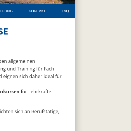
LDUNG
KONTAKT
FAQ
SE
ben allgemeinen
ung und Training für Fach-
 eignen sich daher ideal für
enkursen
für Lehrkräfte
chten sich an Berufstätige,