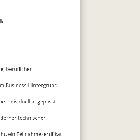
lk
le, beruflichen
chem Business-Hintergrund
ne individuell angepasst
oderner technischer
t, ein Teilnahmezertifikat