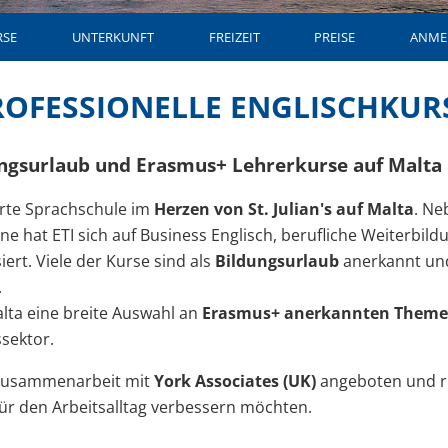
RSE
UNTERKUNFT
FREIZEIT
PREISE
ANME
PROFESSIONELLE ENGLISCHKUR
dungsurlaub und Erasmus+ Lehrerkurse auf Malta
rte Sprachschule im
Herzen von St. Julian's auf Malta
. Ne
e hat ETI sich auf Business Englisch, berufliche Weiterbild
ert. Viele der Kurse sind als
Bildungsurlaub
anerkannt und
.
alta eine breite Auswahl an
Erasmus+ anerkannten Them
sektor.
 Zusammenarbeit mit
York Associates (UK)
angeboten und ri
für den Arbeitsalltag verbessern möchten.