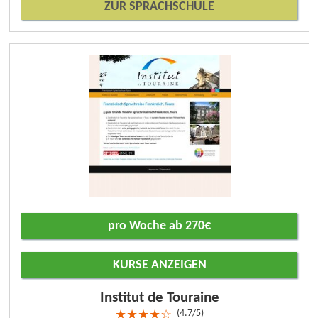
ZUR SPRACHSCHULE
pro Woche ab 270€
KURSE ANZEIGEN
Institut de Touraine
4.7/5
★
★
★
★
☆