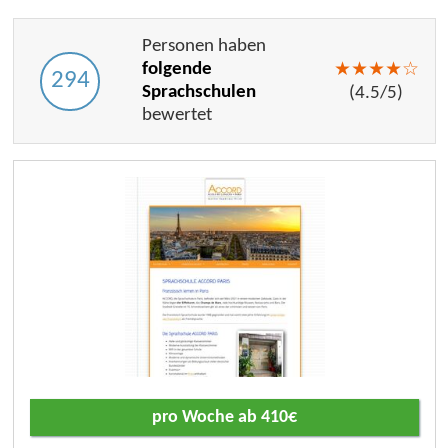
Personen haben
folgende
★
★
★
★
☆
294
Sprachschulen
(
4.5
/
5
)
bewertet
pro Woche ab 410€