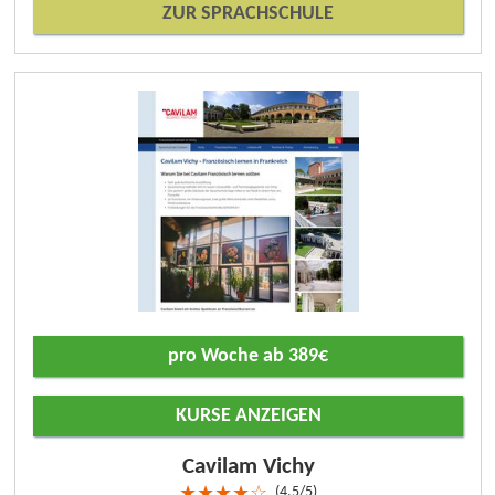
ZUR SPRACHSCHULE
pro Woche ab 389€
KURSE ANZEIGEN
Cavilam Vichy
4.5/5
★
★
★
★
☆