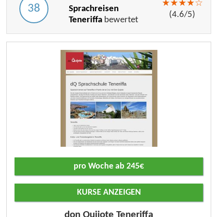
★
★
★
★
☆
38
Sprachreisen
(
4.6
/
5
)
Teneriffa
bewertet
pro Woche ab 245€
KURSE ANZEIGEN
don Quijote Teneriffa