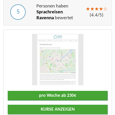
Personen haben
★
★
★
★
☆
5
Sprachreisen
(
4.4
/
5
)
Ravenna
bewertet
pro Woche ab 230€
KURSE ANZEIGEN