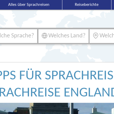
Alles über Sprachreisen
Reiseberichte
che Sprache?
Welches Land?
Welch
PPS FÜR SPRACHREI
RACHREISE ENGLAN