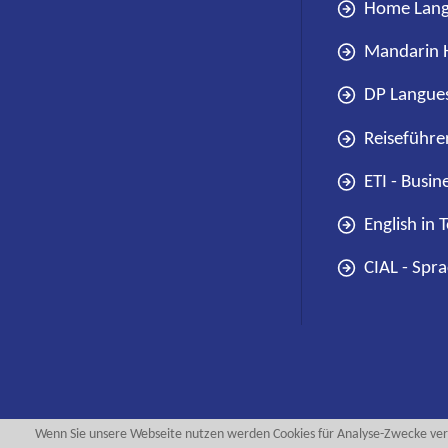
Home Langu
Mandarin H
DP Langues
Reiseführe
ETI - Busin
English in 
CIAL - Spr
Wenn Sie unsere Webseite nutzen werden Cookies für Analyse-Zwecke ver