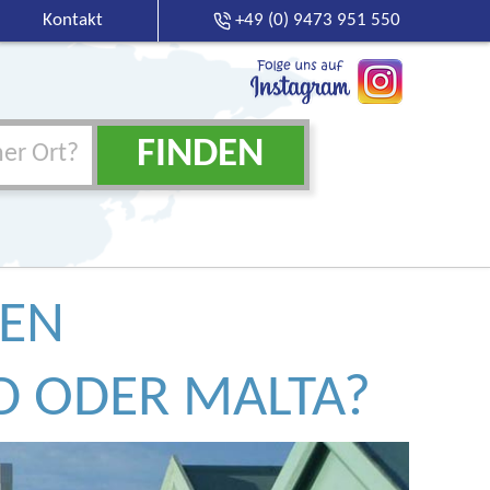
Kontakt
+49 (0) 9473 951 550
FINDEN
er Ort?
SEN
D ODER MALTA?