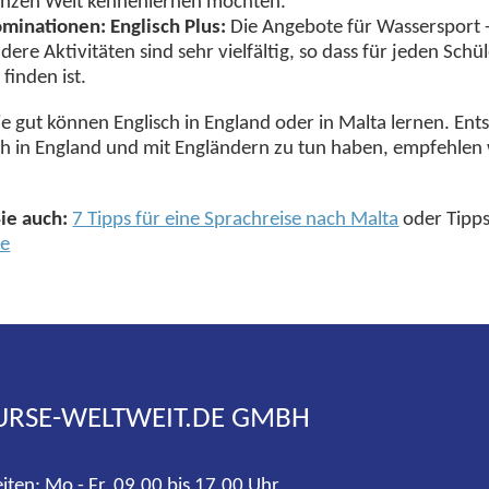
nzen Welt kennenlernen möchten.
minationen: Englisch Plus:
Die Angebote für Wassersport -
dere Aktivitäten sind sehr vielfältig, so dass für jeden Sc
 finden ist.
e gut können Englisch in England oder in Malta lernen. Ents
ch in England und mit Engländern zu tun haben, empfehlen w
Sie auch:
7 Tipps für eine Sprachreise nach Malta
oder Tipps
de
URSE-WELTWEIT.DE GMBH
iten: Mo - Fr, 09.00 bis 17.00 Uhr