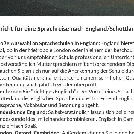
richt für eine Sprachreise nach England/Schottla
oße Auswahl an Sprachschulen in England:
England bietet
al, ob in der Metropole London oder in einem der beschau
der von uns empfohlenen Schule professionellen Unterricht
lbstverständlich Muttersprachlern mit entsprechendem Dip
auchen Sie an sich nur auf die Anerkennung der Schule durc
esem Qualitätsmerkmal entsprechen einem sehr hohen Qu
erkennung auch jährlich wieder überprüft.
er lernen Sie "richtiges Englisch":
Der Vorteil eines Sprachk
tterland der englischen Sprache und entsprechend Englisc
ssprache, Vokabular und Betonung angeht.
ndeskunde England:
Selbstverständlich lassen sich bei ei
ndeskunde ideal miteinander kombinieren. Englisch in Ca
nz einfach Spaß.
ndon, Oxford, Cambridge:
Außerdem können Sie in den be