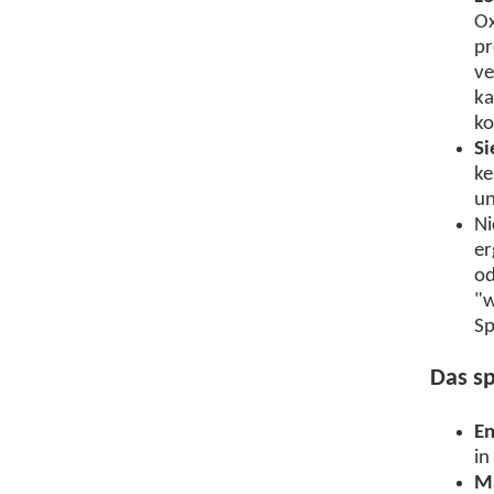
Ox
pr
ve
ka
ko
Si
ke
un
Ni
er
od
"w
Sp
Das sp
En
in
Ma