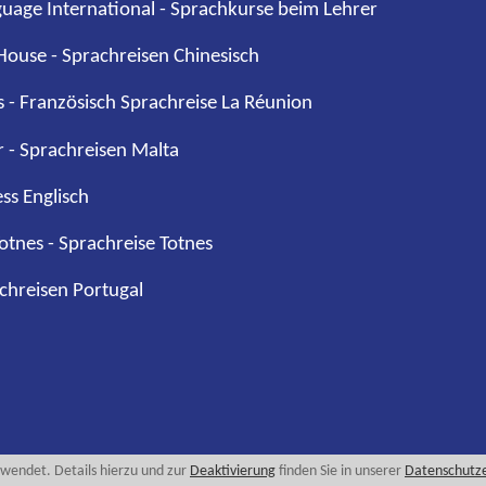
age International - Sprachkurse beim Lehrer
ouse - Sprachreisen Chinesisch
 - Französisch Sprachreise La Réunion
r - Sprachreisen Malta
ess Englisch
Totnes - Sprachreise Totnes
achreisen Portugal
wendet. Details hierzu und zur
Deaktivierung
finden Sie in unserer
Datenschutze