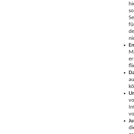
hi
so
Se
fü
de
ni
En
Ma
er
fl
Da
au
k
Um
vo
In
vo
Ju
di