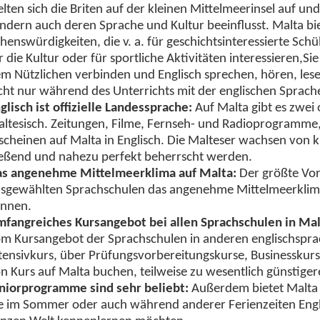
elten sich die Briten auf der kleinen Mittelmeerinsel auf u
ndern auch deren Sprache und Kultur beeinflusst. Malta bie
henswürdigkeiten, die v. a. für geschichtsinteressierte Schül
r die Kultur oder für sportliche Aktivitäten interessieren,
m Nützlichen verbinden und Englisch sprechen, hören, les
cht nur während des Unterrichts mit der englischen Sprach
glisch ist offizielle Landessprache:
Auf Malta gibt es zwei 
ltesisch. Zeitungen, Filme, Fernseh- und Radioprogramme, 
scheinen auf Malta in Englisch. Die Malteser wachsen von k
ießend und nahezu perfekt beherrscht werden.
s angenehme Mittelmeerklima auf Malta:
Der größte Vort
sgewählten Sprachschulen das angenehme Mittelmeerklima,
önnen.
fangreiches Kursangebot bei allen Sprachschulen in Mal
m Kursangebot der Sprachschulen in anderen englischspr
tensivkurs, über Prüfungsvorbereitungskurse, Businesskurse
n Kurs auf Malta buchen, teilweise zu wesentlich günstigeren
niorprogramme sind sehr beliebt:
Außerdem bietet Malta 
e im Sommer oder auch während anderer Ferienzeiten Engl