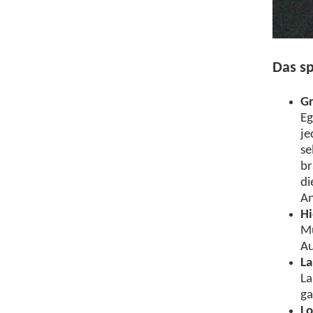
Das sp
Gr
Eg
je
se
br
di
An
Hi
Mu
Au
La
La
ga
Lo