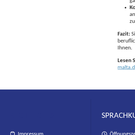
ga
Ko
an
zu
Fazit:
Si
berufli
Ihnen.
Lesen 
malta.
RECHTLICHES
SPRACHK
Impressum
Öffnungsze